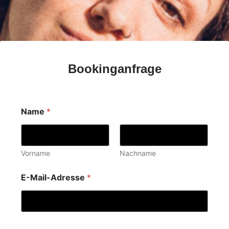
Bookinganfrage
Name
*
Vorname
Nachname
E
E-Mail-Adresse
*
-
M
a
i
l
-