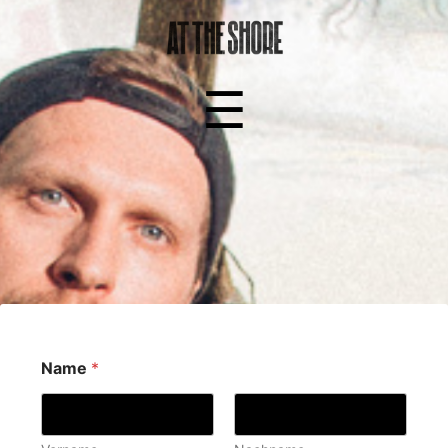
At
☰
The
Shore
Menu
Name
*