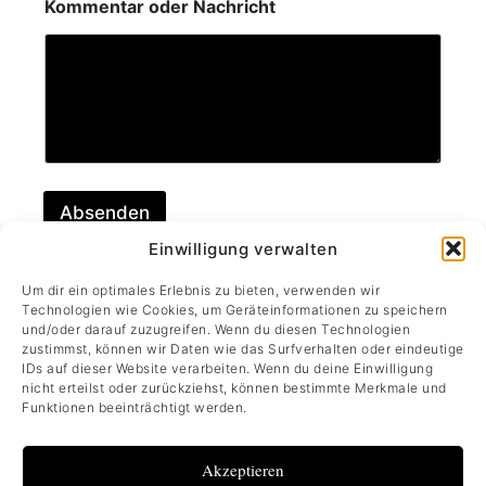
Kommentar oder Nachricht
A
d
r
e
s
s
e
N
a
m
Absenden
e
E
Einwilligung verwalten
-
M
Um dir ein optimales Erlebnis zu bieten, verwenden wir
a
Technologien wie Cookies, um Geräteinformationen zu speichern
i
und/oder darauf zuzugreifen. Wenn du diesen Technologien
l
zustimmst, können wir Daten wie das Surfverhalten oder eindeutige
-
IDs auf dieser Website verarbeiten. Wenn du deine Einwilligung
A
nicht erteilst oder zurückziehst, können bestimmte Merkmale und
d
Funktionen beeinträchtigt werden.
r
e
Akzeptieren
IMPRESSUM
s